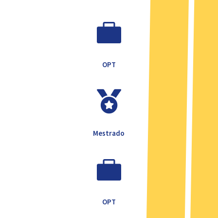

OPT

Mestrado

OPT