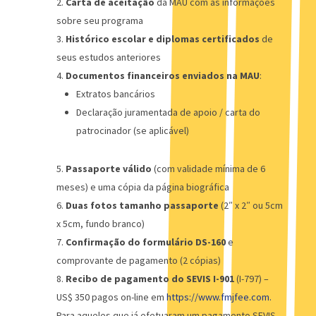
Carta de aceitação
da MAU com as informações
sobre seu programa
Histórico escolar e diplomas certificados
de
seus estudos anteriores
Documentos financeiros enviados na MAU
:
Extratos bancários
Declaração juramentada de apoio / carta do
patrocinador (se aplicável)
Passaporte válido
(com validade mínima de 6
meses) e uma cópia da página biográfica
Duas fotos tamanho passaporte
(2″ x 2″ ou 5cm
x 5cm, fundo branco)
Confirmação do formulário DS-160
e
comprovante de pagamento (2 cópias)
Recibo de pagamento do SEVIS I-901
(I-797) –
US$ 350 pagos on-line em
https://www.fmjfee.com.
Para aqueles que já efetuaram um pagamento SEVIS