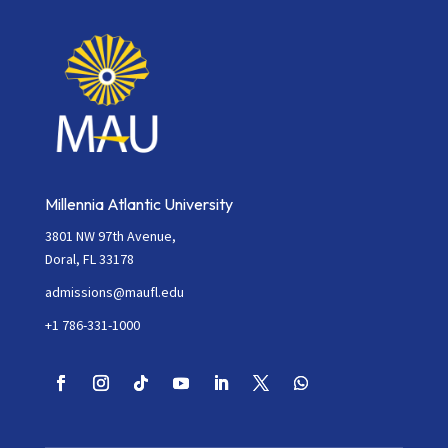
Millennia Atlantic University
3801 NW 97th Avenue,
Doral, FL 33178
admissions@maufl.edu
+1 786-331-1000