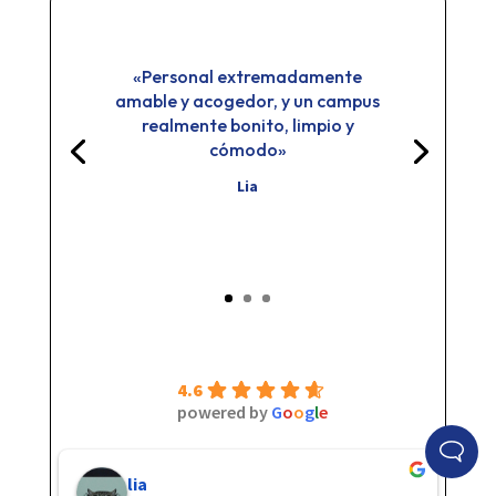
«Personal extremadamente
amable y acogedor, y un campus
realmente bonito, limpio y
cómodo»
Lia
4.6
powered by
G
o
o
g
l
e
lia