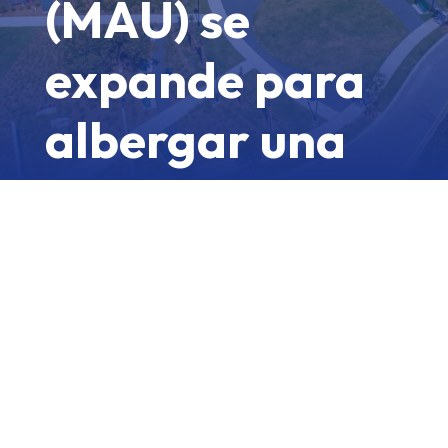
(MAU) se
expande para
albergar una
nueva escuela
de
emprendimient
o