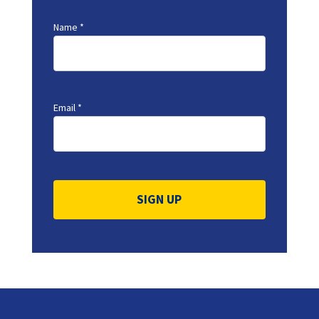
Name
*
Email
*
Constant
Contact
Use.
Please
leave