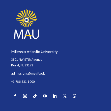
this
field
blank.
Millennia Atlantic University
3801 NW 97th Avenue,
Doral, FL 33178
admissions@maufl.edu
+1 786-331-1000