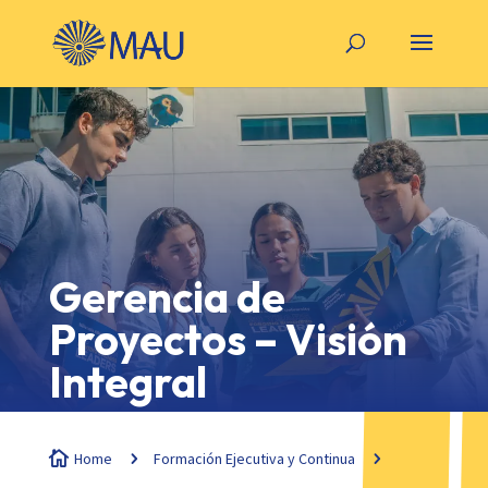
Gerencia de
Proyectos – Visión
Integral

Home
5
Formación Ejecutiva y Continua
5