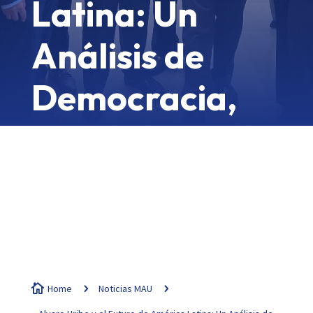
Latina: Un
Análisis de
Democracia,
Economía y
Desafíos
Regionales

Home
5
Noticias MAU
5