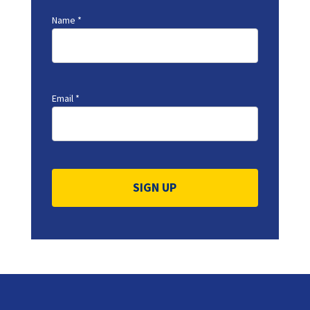
Name
*
Email
*
Constant
Contact
Use.
Please
leave
this