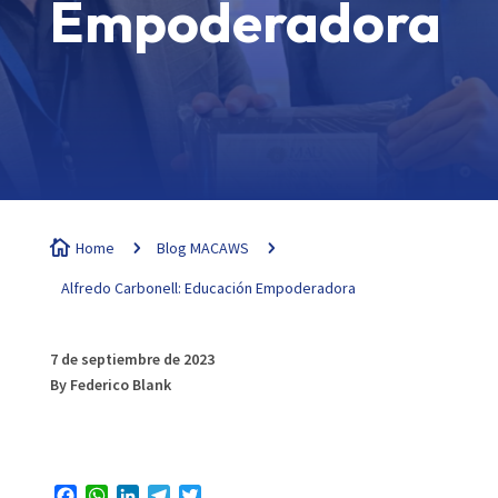
Empoderadora

Home
5
Blog MACAWS
5
Alfredo Carbonell: Educación Empoderadora
7 de septiembre de 2023
By Federico Blank
Facebook
WhatsApp
LinkedIn
Telegram
Twitter