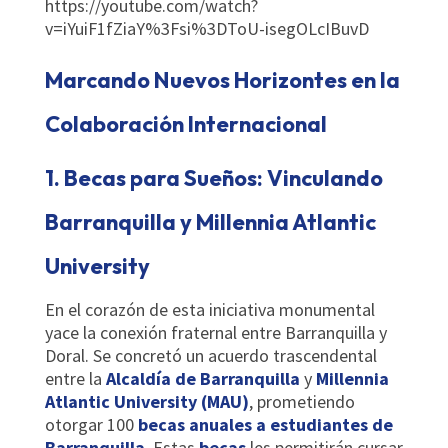
https://youtube.com/watch?
v=iYuiF1fZiaY%3Fsi%3DToU-isegOLcIBuvD
Marcando Nuevos Horizontes en la
Colaboración Internacional
1. Becas para Sueños: Vinculando
Barranquilla y Millennia Atlantic
University
En el corazón de esta iniciativa monumental
yace la conexión fraternal entre Barranquilla y
Doral. Se concretó un acuerdo trascendental
entre la
Alcaldía de Barranquilla
y
Millennia
Atlantic University (MAU)
, prometiendo
otorgar 100
becas anuales a estudiantes de
Barranquilla
. Estas
becas
les permitirán cursar