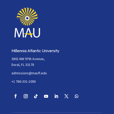
field
blank.
Millennia Atlantic University
3801 NW 97th Avenue,
Doral, FL 33178
admissions@maufl.edu
+1 786-331-1000